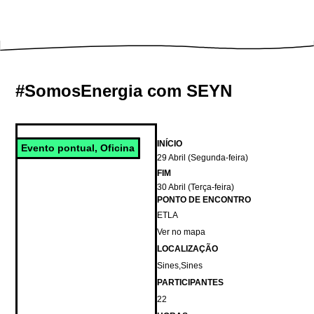
#SomosEnergia com SEYN
INÍCIO
Evento pontual
,
Oficina
29 Abril (Segunda-feira)
FIM
30 Abril (Terça-feira)
PONTO DE ENCONTRO
ETLA
Ver no mapa
LOCALIZAÇÃO
Sines
,
Sines
PARTICIPANTES
22