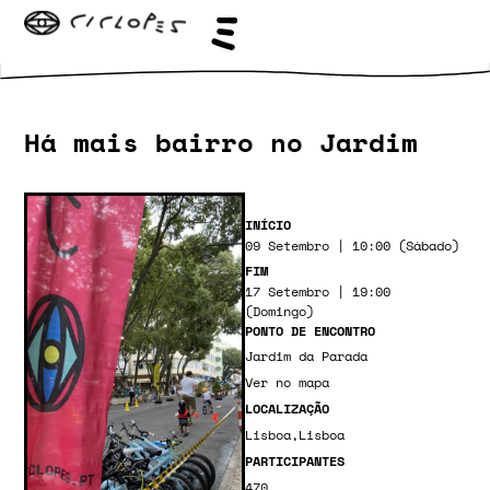
Há mais bairro no Jardim
INÍCIO
09 Setembro | 10:00 (Sábado)
FIM
17 Setembro | 19:00
(Domingo)
PONTO DE ENCONTRO
Jardim da Parada
Ver no mapa
LOCALIZAÇÃO
Lisboa
,
Lisboa
PARTICIPANTES
470