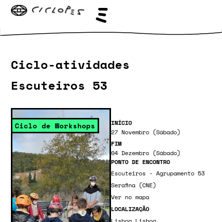
Ciclo-atividades
Escuteiros 53
INÍCIO
Ciclo de Workshops
27 Novembro (Sábado)
FIM
04 Dezembro (Sábado)
PONTO DE ENCONTRO
Escuteiros - Agrupamento 53
Serafina (CNE)
Ver no mapa
LOCALIZAÇÃO
Lisboa
,
Lisboa